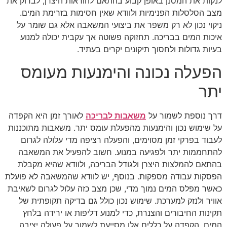
לנקות את המסנן באופן קבוע בהתאם להוראות היצרן, לבדוק את
מצב הסלסלות הפנימיות ולוודא שאין חסימות בזרימת המים.
ניקוי נכון לא רק משפר את ביצועי המשאבה אלא גם שומר על
איכות המים בבריכה. תחזוקה פשוטה אך עקבית יכולה למנוע
בעיות גדולות ולחסוך תיקונים יקרים בעתיד.
הפעלה נכונה והימנעות מעומס
יתר
דרך נוספת לשמור על
משאבות לבריכה
לאורך זמן היא הקפדה
על שימוש נכון והימנעות מהפעלת עומס יתר. משאבות מתוכננות
לעבוד בפרקי זמן מסוימים, והפעלה רציפה מדי עלולה לגרום
להתחממות יתר ולפגיעה במנוע. חשוב להפעיל את המשאבה
בהתאם להמלצות היצרן ולגודל הבריכה, ולוודא שהיא מקבלת
הפסקות עבודה מספקות. בנוסף, יש לוודא שהמשאבה לא פועלת
כאשר מפלס המים נמוך מדי, שכן מצב כזה עלול לגרום לשאיבת
אוויר ולנזק למערכת. שימוש נכון כולל גם בדיקה תקופתית של
תקינות החיבורים והצנרת, כדי למנוע דליפות או ירידה בלחץ
המים. הקפדה על כללים אלו מסייעת לשמור על פעולה יציבה