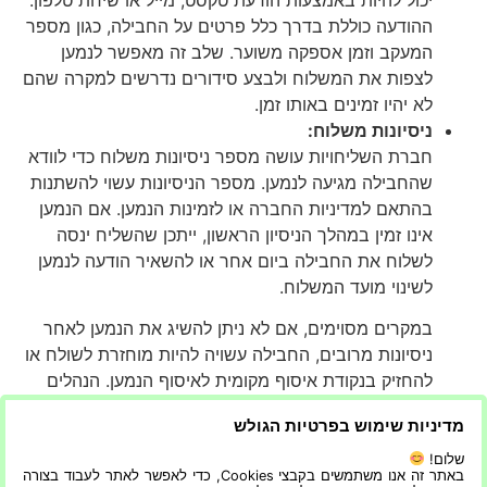
ההודעה כוללת בדרך כלל פרטים על החבילה, כגון מספר
המעקב וזמן אספקה משוער. שלב זה מאפשר לנמען
לצפות את המשלוח ולבצע סידורים נדרשים למקרה שהם
לא יהיו זמינים באותו זמן.
ניסיונות משלוח:
חברת השליחויות עושה מספר ניסיונות משלוח כדי לוודא
שהחבילה מגיעה לנמען. מספר הניסיונות עשוי להשתנות
בהתאם למדיניות החברה או לזמינות הנמען. אם הנמען
אינו זמין במהלך הניסיון הראשון, ייתכן שהשליח ינסה
לשלוח את החבילה ביום אחר או להשאיר הודעה לנמען
לשינוי מועד המשלוח.
במקרים מסוימים, אם לא ניתן להשיג את הנמען לאחר
ניסיונות מרובים, החבילה עשויה להיות מוחזרת לשולח או
להחזיק בנקודת איסוף מקומית לאיסוף הנמען. הנהלים
הספציפיים לניסיונות מסירה כושלים שונים בין חברות
מדיניות שימוש בפרטיות הגולש
שליחויות, ולכן חיוני שהשולח והנמען יהיו מודעים למדיניות
החברה לגבי תרחישים כאלה.
שלום!
באתר זה אנו משתמשים בקבצי Cookies, כדי לאפשר לאתר לעבוד בצורה