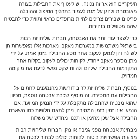
העיקריים הוא אריזה נכונה. יש לעטוף את החבילות בצורה
מאובטחת ולהגן על מנת לעמוד בתהליך הטיפול וההובלה.
פריטים שבירים צריכים להיות מרופדים כראוי ותווית כדי להבטיח
שהם מטופלים בזהירות.
כדי לשפר עוד יותר את האבטחה, חברות שליחויות רבות
בישראל משתמשות במערכות מעקב. מערכות אלו מאפשרות הן
לשולח והן לנמען לעקוב אחר מסע החבילה בזמן אמת. על ידי
מתן מספר מעקב ייחודי, לקוחות יכולים לעקוב בקלות אחר
התקדמות החבילה שלהם ולהיות שקט נפשי לדעת את מיקומה
המדויק.
בנוסף, חברות שליחויות לרוב דורשות מהנמענים לחתום על
החבילות עם המסירה. זה מוסיף שכבת אבטחה נוספת, מכיוון
שהוא מבטיח שהחבילה מתקבלת על ידי הנמען המיועד. אם
הנמען אינו זמין בזמן המסירה, ניתן לתאם חלופות כמו השארת
החבילה אצל שכן מהימן או תכנון מחדש של משלוח.
מבחינת אבטחה מפני גניבה או נזק, חברות שליחויות רבות
מציעות אפשרויות ביטוח. לקוחות יכולים לבחור לבטח את