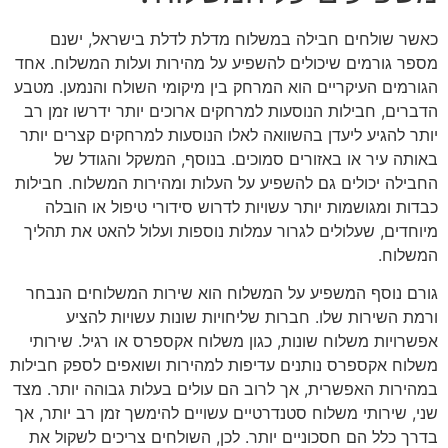
כאשר שולחים חבילה במשלוח מדלת לדלת בישראל, ישנם
מספר גורמים שיכולים להשפיע על מהירות ועלות המשלוח. אחד
הגורמים העיקריים הוא המרחק בין מיקומי השולח והנמען. מטבע
הדברים, חבילות הנוסעות למרחקים ארוכים יותר ידרשו זמן רב
יותר להגיע ליעדן בהשוואה לאלו הנוסעות למרחקים קצרים יותר
באותה עיר או באזורים סמוכים. בנוסף, המשקל והגודל של
החבילה יכולים גם להשפיע על העלות ומהירות המשלוח. חבילות
כבדות ומגושמות יותר עשויות לדרוש סידורי טיפול או הובלה
מיוחדים, שעלולים לגרור עמלות נוספות ועלול להאט את תהליך
המשלוח.
גורם נוסף המשפיע על המשלוח הוא שירות המשלוחים הנבחר
ורמת השירות שלו. חברות שליחויות שונות עשויות להציע
אפשרויות משלוח שונות, כגון משלוח אקספרס או רגיל. שירותי
משלוח אקספרס נותנים עדיפות למהירות ושואפים לספק חבילות
במהירות האפשרית, אך לרוב הם עולים בעלות גבוהה יותר. מצד
שני, שירותי משלוח סטנדרטיים עשויים להימשך זמן רב יותר, אך
בדרך כלל הם חסכוניים יותר. לכן, השולחים צריכים לשקול את